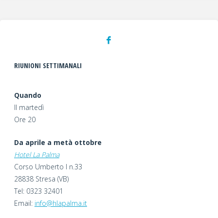
BASKET
INCLUSIVO
RIPRENDE
RIUNIONI SETTIMANALI
LA
Quando
STAGIONE
Il martedì
SPORTIVA"
Ore 20
Da aprile a metà ottobre
Hotel La Palma
Corso Umberto I n.33
28838 Stresa (VB)
Tel: 0323 32401
Email:
info@hlapalma.it