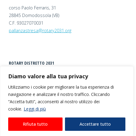
corso Paolo Ferraris, 31
28845 Domodossola (VB)
C.F. 93027070031
pallanzastresa@rotary2031.org
ROTARY DISTRETTO 2031
Diamo valore alla tua privacy
Utilizziamo i cookie per migliorare la tua esperienza di
navigazione e analizzare il nostro traffico. Cliccando
“Accetta tutti”, acconsenti al nostro utilizzo dei
cookie.
Leggi di più
©2026 Rotary Club Pallanza Stresa |
Privacy + Cookies
Rifiuta tutto
Accettare tutto
| Realizzato da
Escamotages